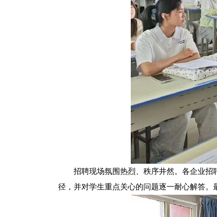
招聘现场氛围热烈、秩序井然。
各企业招
径
，
并
对学生
重点
关心的问题
逐一
耐心解答。