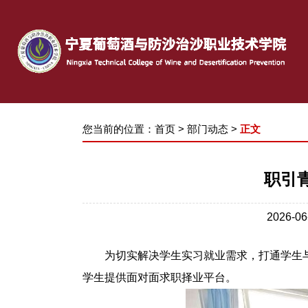
您当前的位置：
首页
>
部门动态
>
正文
职引
2026-
为
切实解决
学生实习
就业
需求，
打通学生
学
生
提供面对面求职择业平台
。