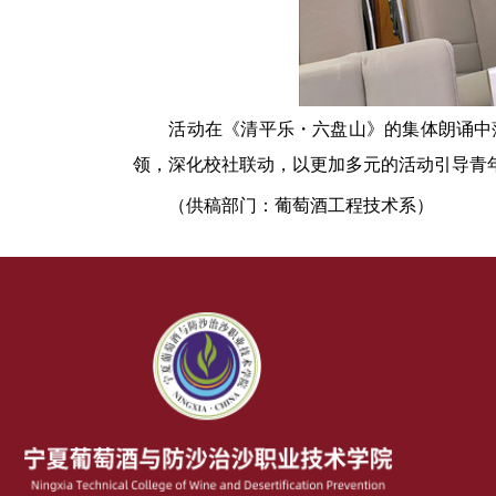
活动
在
《清平乐・六盘山》
的集体朗诵中
领，深化校社联动，
以更加多元的活动
引导青
（
供稿部门：
葡萄酒
工程
技术系
）