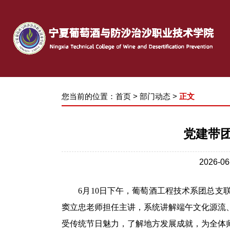
您当前的位置：
首页
>
部门动态
>
正文
党建带
2026-
6
月
10
日下午
，
葡萄酒工程技术系团总支
窦立忠老师
担任
主讲
，
系统讲解端午文化源流
受传统节日魅力，了解地方发展成就，为全体