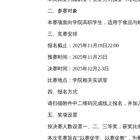
二、参赛对象
本赛项面向学院高职学生，适用于食品与
三、竞赛安排
报名截止：
2025
年
11
月
19
日
22:00
预赛时间：
2025
年
11
月
25
日
决赛时间：
2025
年
12
月
2-3
日
比赛地点：学院相关实训室
四、报名方式
请扫描附件中二维码完成线上报名，并加
五、奖项设置
按决赛人数设置一、二、三等奖，获奖比
本次竞赛旨在
"
以赛促学、以赛促教
"
，为