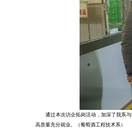
通过本
次访企拓岗活动，
加深
了我系与
高质量
充分
就业。
（葡萄酒工程技术系）