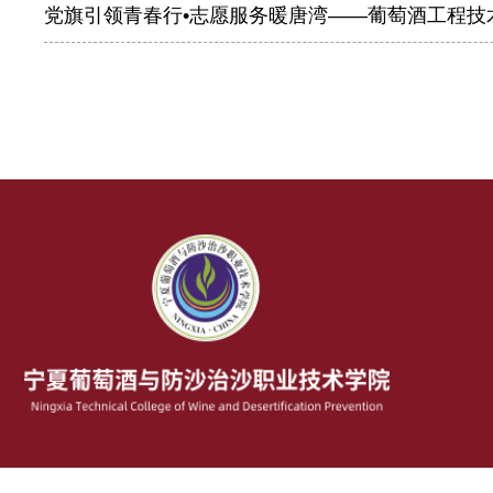
党旗引领青春行•志愿服务暖唐湾——葡萄酒工程技